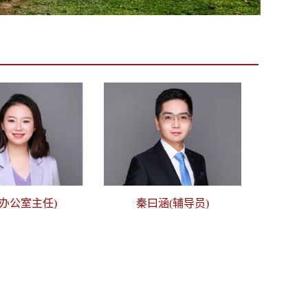
(办公室主任)
秦曰涵(辅导员)