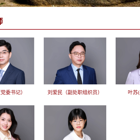
师
（党委书记）
刘爱民（副处职组织员）
叶苏